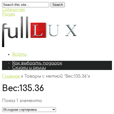
Search
Categories
Pages
Войти
Как выбрать подарок
Скидки и акции
Главная
»
Товары с меткой “Вес:135.36”
»
Вес:135.36
Показ 1 элемента