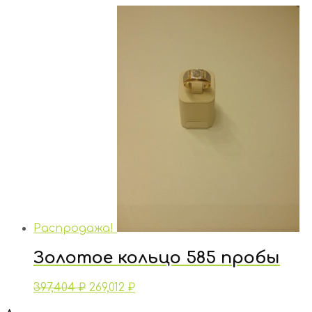
Распродажа!
Золотое кольцо 585 пробы
397,404
₽
269,012
₽