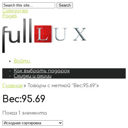
Search
Categories
Pages
Войти
Как выбрать подарок
Скидки и акции
Главная
»
Товары с меткой “Вес:95.69”
»
Вес:95.69
Показ 1 элемента