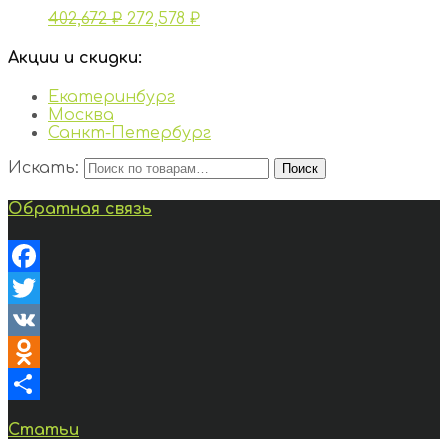
402,672
₽
272,578
₽
Акции и скидки:
Екатеринбург
Москва
Санкт-Петербург
Искать:
Поиск
Обратная связь
Facebook
Twitter
VK
Odnoklassniki
Отправить
Статьи