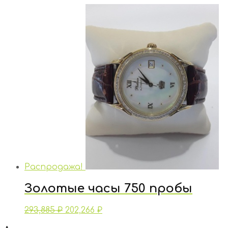
Распродажа!
Золотые часы 750 пробы
293,885
₽
202,266
₽