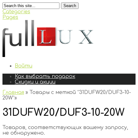
Search
Categories
Pages
Войти
Как выбрать подарок
Скидки и акции
Главная
»
Товары с меткой “31DUFW20/DUF3-10-
20W”
»
31DUFW20/DUF3-10-20W
Товаров, соответствующих вашему запросу,
не обнаружено.