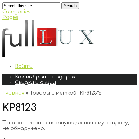
Search
Categories
Pages
Войти
Как выбрать подарок
Скидки и акции
Главная
»
Товары с меткой “KP8123”
»
KP8123
Товаров, соответствующих вашему запросу,
не обнаружено.