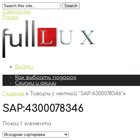
Search
Categories
Pages
Войти
Как выбрать подарок
Скидки и акции
Главная
»
Товары с меткой “SAP:4300078346”
»
SAP:4300078346
Показ 1 элемента