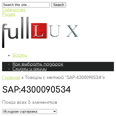
Search
Categories
Pages
Войти
Как выбрать подарок
Скидки и акции
Главная
»
Товары с меткой “SAP:4300090534”
»
SAP:4300090534
Показ всех 3 элементов