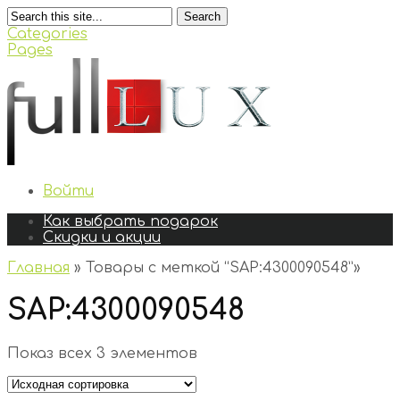
Search
Categories
Pages
Войти
Как выбрать подарок
Скидки и акции
Главная
»
Товары с меткой “SAP:4300090548”
»
SAP:4300090548
Показ всех 3 элементов