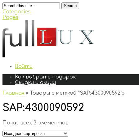
Search
Categories
Pages
Войти
Как выбрать подарок
Скидки и акции
Главная
»
Товары с меткой “SAP:4300090592”
»
SAP:4300090592
Показ всех 3 элементов