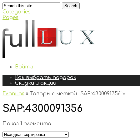
Search
Categories
Pages
Войти
Как выбрать подарок
Скидки и акции
Главная
»
Товары с меткой “SAP:4300091356”
»
SAP:4300091356
Показ 1 элемента