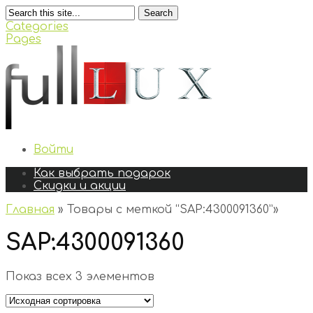
Search
Categories
Pages
Войти
Как выбрать подарок
Скидки и акции
Главная
»
Товары с меткой “SAP:4300091360”
»
SAP:4300091360
Показ всех 3 элементов