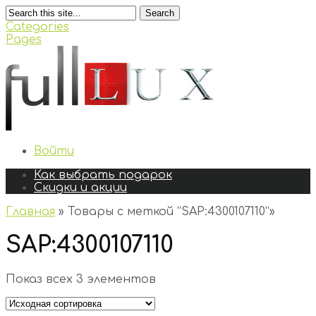
Search
Categories
Pages
Войти
Как выбрать подарок
Скидки и акции
Главная
»
Товары с меткой “SAP:4300107110”
»
SAP:4300107110
Показ всех 3 элементов