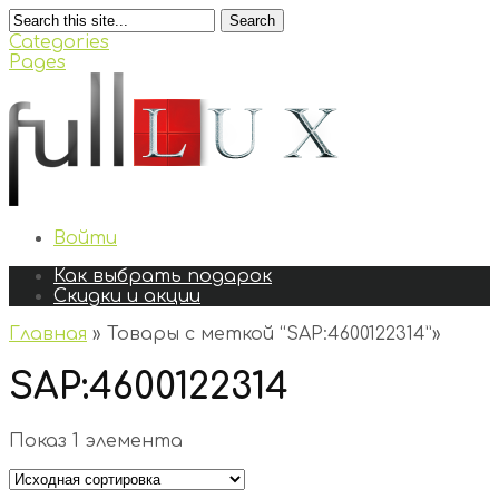
Search
Categories
Pages
Войти
Как выбрать подарок
Скидки и акции
Главная
»
Товары с меткой “SAP:4600122314”
»
SAP:4600122314
Показ 1 элемента