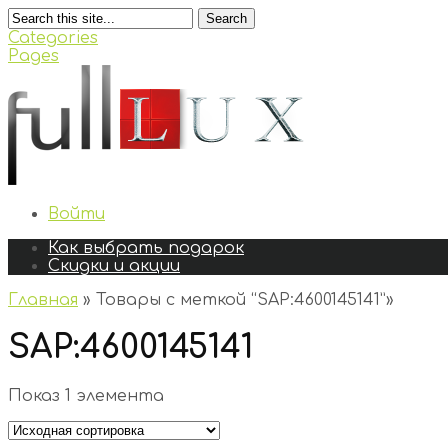
Search
Categories
Pages
Войти
Как выбрать подарок
Скидки и акции
Главная
»
Товары с меткой “SAP:4600145141”
»
SAP:4600145141
Показ 1 элемента