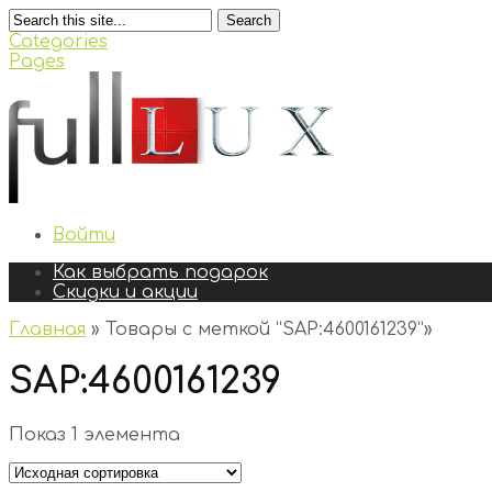
Search
Categories
Pages
Войти
Как выбрать подарок
Скидки и акции
Главная
»
Товары с меткой “SAP:4600161239”
»
SAP:4600161239
Показ 1 элемента