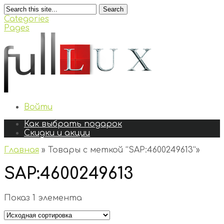
Search
Categories
Pages
Войти
Как выбрать подарок
Скидки и акции
Главная
»
Товары с меткой “SAP:4600249613”
»
SAP:4600249613
Показ 1 элемента