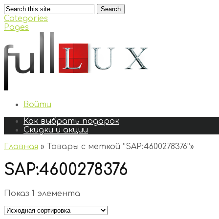
Search
Categories
Pages
Войти
Как выбрать подарок
Скидки и акции
Главная
»
Товары с меткой “SAP:4600278376”
»
SAP:4600278376
Показ 1 элемента