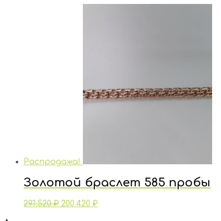
Распродажа!
Золотой браслет 585 пробы
291,520
₽
200,420
₽