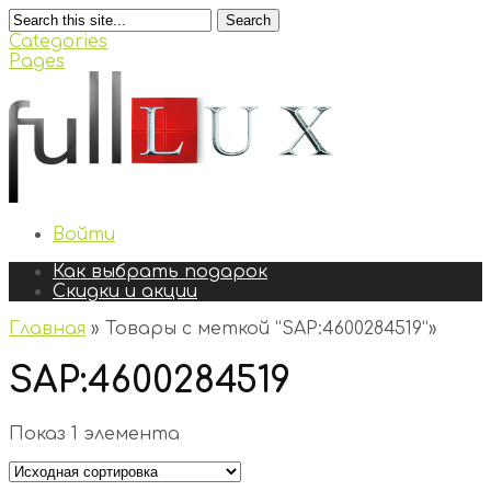
Search
Categories
Pages
Войти
Как выбрать подарок
Скидки и акции
Главная
»
Товары с меткой “SAP:4600284519”
»
SAP:4600284519
Показ 1 элемента