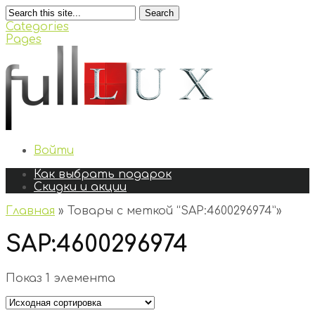
Search
Categories
Pages
Войти
Как выбрать подарок
Скидки и акции
Главная
»
Товары с меткой “SAP:4600296974”
»
SAP:4600296974
Показ 1 элемента