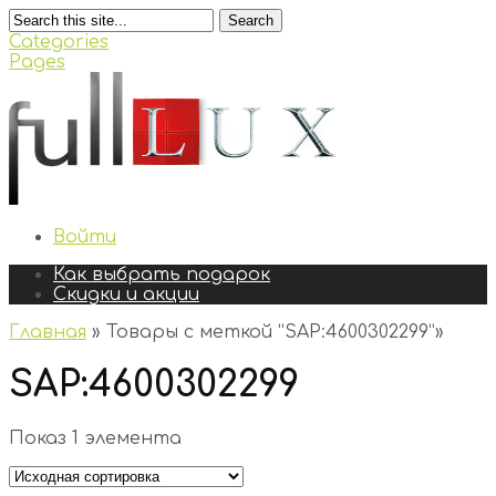
Search
Categories
Pages
Войти
Как выбрать подарок
Скидки и акции
Главная
»
Товары с меткой “SAP:4600302299”
»
SAP:4600302299
Показ 1 элемента