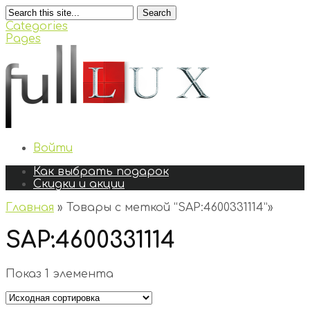
Search
Categories
Pages
Войти
Как выбрать подарок
Скидки и акции
Главная
»
Товары с меткой “SAP:4600331114”
»
SAP:4600331114
Показ 1 элемента