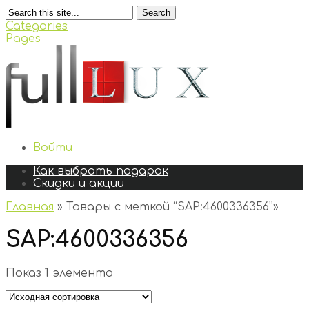
Search
Categories
Pages
Войти
Как выбрать подарок
Скидки и акции
Главная
»
Товары с меткой “SAP:4600336356”
»
SAP:4600336356
Показ 1 элемента