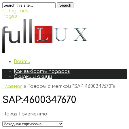
Search
Categories
Pages
Войти
Как выбрать подарок
Скидки и акции
Главная
»
Товары с меткой “SAP:4600347670”
»
SAP:4600347670
Показ 1 элемента