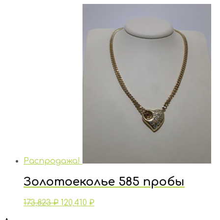
Распродажа!
Золотоеколье 585 пробы
173,823
₽
120,410
₽