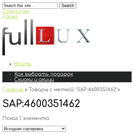
Search
Categories
Pages
Войти
Как выбрать подарок
Скидки и акции
Главная
»
Товары с меткой “SAP:4600351462”
»
SAP:4600351462
Показ 1 элемента