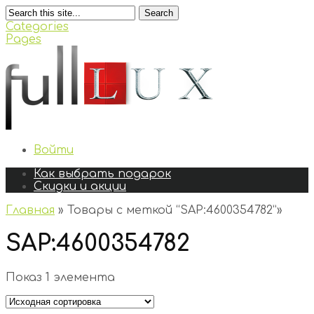
Search
Categories
Pages
Войти
Как выбрать подарок
Скидки и акции
Главная
»
Товары с меткой “SAP:4600354782”
»
SAP:4600354782
Показ 1 элемента