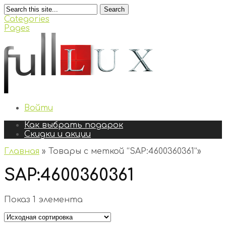
Search
Categories
Pages
Войти
Как выбрать подарок
Скидки и акции
Главная
»
Товары с меткой “SAP:4600360361”
»
SAP:4600360361
Показ 1 элемента