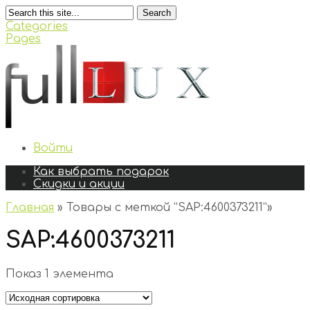
Search
Categories
Pages
Войти
Как выбрать подарок
Скидки и акции
Главная
»
Товары с меткой “SAP:4600373211”
»
SAP:4600373211
Показ 1 элемента