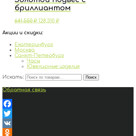
бриллиантом
641,550
₽
128,310
₽
Акции и скидки:
Екатеринбург
Москва
Санкт-Петербург
Часы
Ювелирные изделия
Искать:
Поиск
Обратная связь
Facebook
Twitter
VK