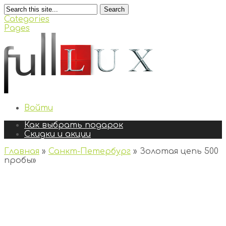
Search
Categories
Pages
Войти
Как выбрать подарок
Скидки и акции
Главная
»
Санкт-Петербург
»
Золотая цепь 500
пробы
»