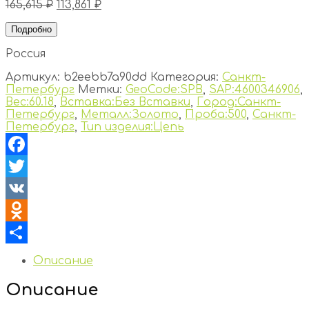
165,615
₽
113,861
₽
Подробно
Россия
Артикул:
b2eebb7a90dd
Категория:
Санкт-
Петербург
Метки:
GeoCode:SPB
,
SAP:4600346906
,
Вес:60.18
,
Вставка:Без Вставки
,
Город:Санкт-
Петербург
,
Металл:Золото
,
Проба:500
,
Санкт-
Петербург
,
Тип изделия:Цепь
Facebook
Twitter
VK
Odnoklassniki
Отправить
Описание
Описание