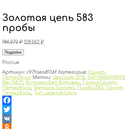
Золотая цепь 583
пробы
186,272
₽
128,062
₽
Подробно
Россия
Артикул:
c97faea8136f
Категория:
Санкт-
Петербург
Метки:
GeoCode:SPB
,
SAP:4600414099
,
Вес:58.21
,
Вставка:Без Вставки
,
Город:Санкт-
Петербург
,
Металл:Золото
,
Проба:583
,
Санкт-
Петербург
,
Тип изделия:Цепь
Facebook
Twitter
VK