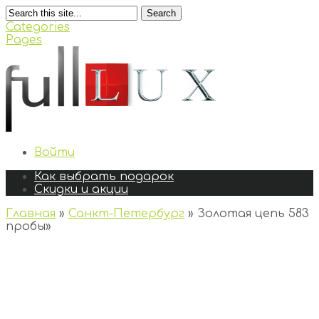
Search
Categories
Pages
Войти
Как выбрать подарок
Скидки и акции
Главная
»
Санкт-Петербург
»
Золотая цепь 583
пробы
»