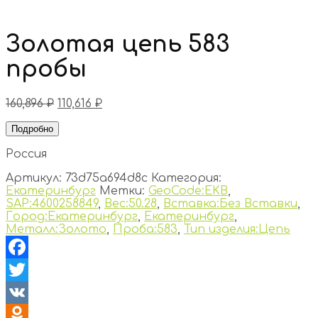
Золотая цепь 583
пробы
160,896
₽
110,616
₽
Подробно
Россия
Артикул:
73d75a694d8c
Категория:
Екатеринбург
Метки:
GeoCode:EKB
,
SAP:4600258849
,
Вес:50.28
,
Вставка:Без Вставки
,
Город:Екатеринбург
,
Екатеринбург
,
Металл:Золото
,
Проба:583
,
Тип изделия:Цепь
Facebook
Twitter
VK