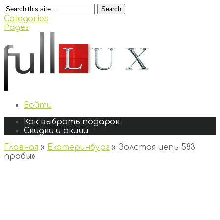
Search
Categories
Pages
Войти
Как выбрать подарок
Скидки и акции
Главная
»
Екатеринбург
»
Золотая цепь 583
пробы
»