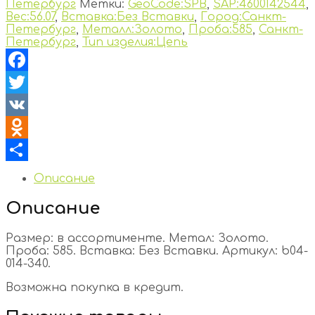
Петербург
Метки:
GeoCode:SPB
,
SAP:4600142544
,
Вес:56.07
,
Вставка:Без Вставки
,
Город:Санкт-
Петербург
,
Металл:Золото
,
Проба:585
,
Санкт-
Петербург
,
Тип изделия:Цепь
Facebook
Twitter
VK
Odnoklassniki
Отправить
Описание
Описание
Размер: в ассортименте. Метал: Золото.
Проба: 585. Вставка: Без Вставки. Артикул: b04-
014-340.
Возможна покупка в кредит.