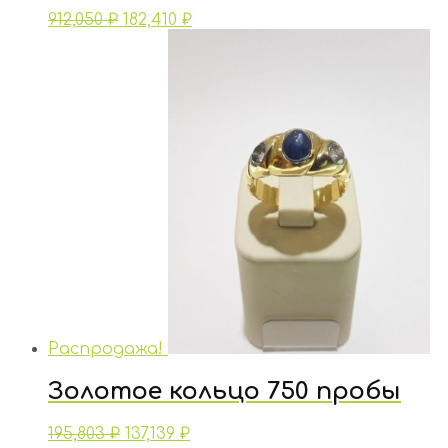
912,050
₽
182,410
₽
Распродажа!
Золотое кольцо 750 пробы
195,803
₽
137,139
₽