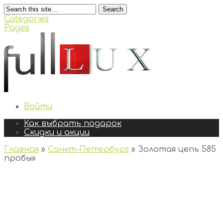
Search
Categories
Pages
Войти
Как выбрать подарок
Скидки и акции
Главная
»
Санкт-Петербург
»
Золотая цепь 585
пробы
»