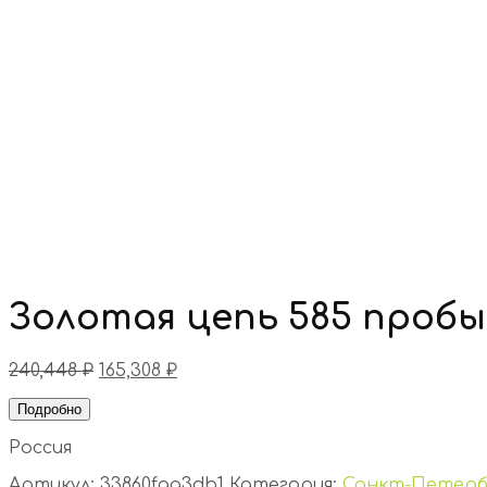
Золотая цепь 585 пробы
240,448
₽
165,308
₽
Подробно
Россия
Артикул:
33860faa3db1
Категория:
Санкт-Петерб