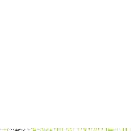
ург
Метки:
GeoCode:SPB
,
SAP:4600317452
,
Вес:75.14
,