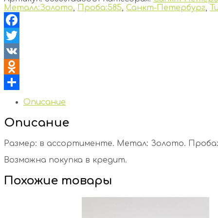
Металл:Золото
,
Проба:585
,
Санкт-Петербург
,
Т
Facebook
Twitter
VK
Odnoklassniki
Отправить
Описание
Описание
Размер: в ассортименте. Метал: Золото. Проба: 5
Возможна покупка в кредит.
Похожие товары