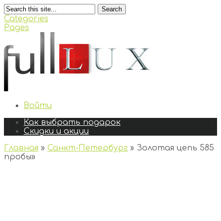
Search
Categories
Pages
Войти
Как выбрать подарок
Скидки и акции
Главная
»
Санкт-Петербург
»
Золотая цепь 585
пробы
»