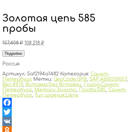
Золотая цепь 585
пробы
157,408
₽
108,218
₽
Подробно
Россия
Артикул:
5af2194a1482
Категория:
Санкт-
Петербург
Метки:
GeoCode:SPB
,
SAP:4600331057
,
Вес:49.19
,
Вставка:Без Вставки
,
Город:Санкт-
Петербург
,
Металл:Золото
,
Проба:585
,
Санкт-
Петербург
,
Тип изделия:Цепь
Facebook
Twitter
VK