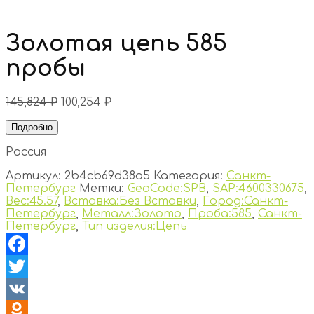
Золотая цепь 585
пробы
145,824
₽
100,254
₽
Подробно
Россия
Артикул:
2b4cb69d38a5
Категория:
Санкт-
Петербург
Метки:
GeoCode:SPB
,
SAP:4600330675
,
Вес:45.57
,
Вставка:Без Вставки
,
Город:Санкт-
Петербург
,
Металл:Золото
,
Проба:585
,
Санкт-
Петербург
,
Тип изделия:Цепь
Facebook
Twitter
VK