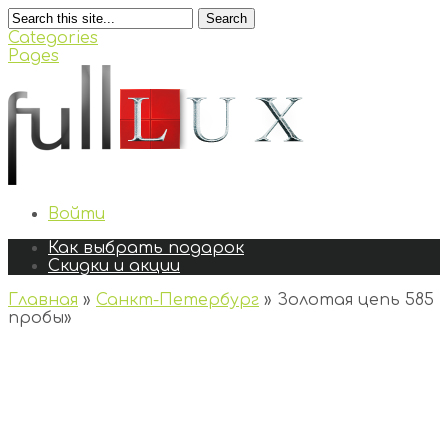
Search
Categories
Pages
Войти
Как выбрать подарок
Скидки и акции
Главная
»
Санкт-Петербург
»
Золотая цепь 585
пробы
»