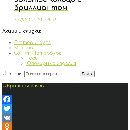
бриллиантом
757,950
₽
151,590
₽
Акции и скидки:
Екатеринбург
Москва
Санкт-Петербург
Часы
Ювелирные изделия
Искать:
Поиск
Обратная связь
Facebook
Twitter
VK