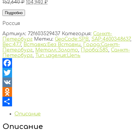
152,640
₽
104,940
₽
Подробно
Россия
Артикул:
72f603529437
Категория:
Санкт-
Петербург
Метки:
GeoCode:SPB
,
SAP:4600348637
,
Вес:47.7
,
Вставка:Без Вставки
,
Город:Санкт-
Петербург
,
Металл:Золото
,
Проба:585
,
Санкт-
Петербург
,
Тип изделия:Цепь
Facebook
Twitter
VK
Odnoklassniki
Отправить
Описание
Описание