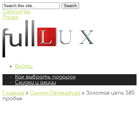
Search
Categories
Pages
Войти
Как выбрать подарок
Скидки и акции
Главная
»
Санкт-Петербург
»
Золотая цепь 585
пробы
»