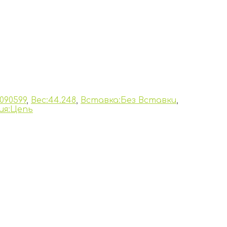
090599
,
Вес:44.248
,
Вставка:Без Вставки
,
ия:Цепь