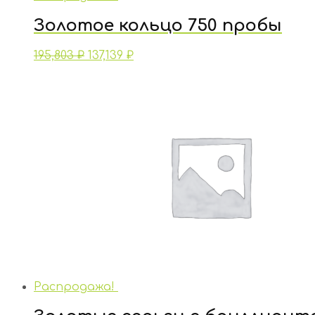
Золотое кольцо 750 пробы
195,803
₽
137,139
₽
Распродажа!