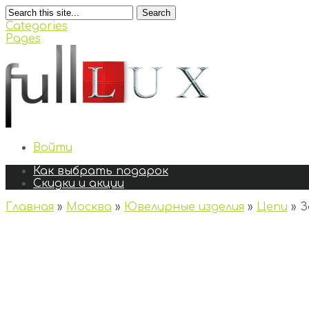
Search
Categories
Pages
Войти
Как выбрать подарок
Скидки и акции
Главная
»
Москва
»
Ювелирные изделия
»
Цепи
»
З