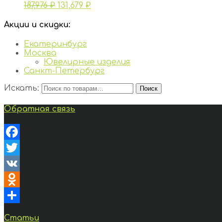
187,976
₽
131,679
₽
Акции и скидки:
Екатеринбург
Москва
Ювелирные изделия
Санкт-Петербург
Искать:
Поиск
Обратная связь
Facebook
Twitter
VK
Odnoklassniki
Отправить
Статьи