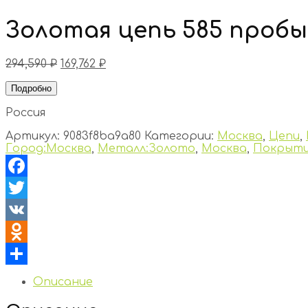
Золотая цепь 585 пробы
294,590
₽
169,762
₽
Подробно
Россия
Артикул:
9083f8ba9a80
Категории:
Москва
,
Цепи
,
Город:Москва
,
Металл:Золото
,
Москва
,
Покрыти
Facebook
Twitter
VK
Odnoklassniki
Отправить
Описание