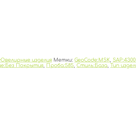
Ювелирные изделия
Метки:
GeoCode:MSK
,
SAP:4300
е:Без Покрытия
,
Проба:585
,
Стиль:База
,
Тип издел