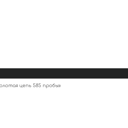
олотая цепь 585 пробы
»