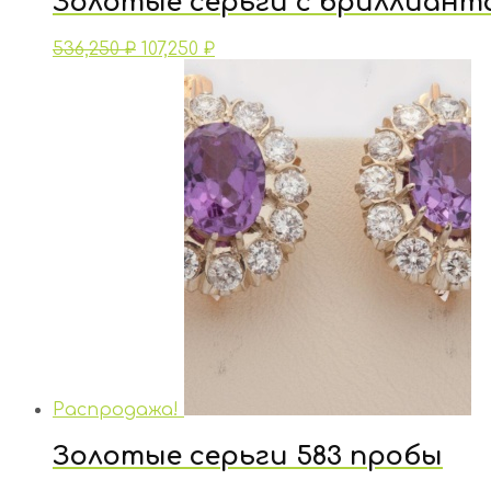
Золотые серьги с бриллиант
536,250
₽
107,250
₽
Распродажа!
Золотые серьги 583 пробы