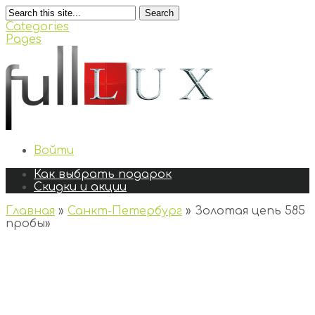
Search
Categories
Pages
Войти
Как выбрать подарок
Скидки и акции
Главная
»
Санкт-Петербург
»
Золотая цепь 585
пробы
»