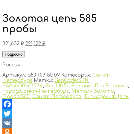
Золотая цепь 585
пробы
321,632
₽
221,122
₽
Подробно
Россия
Артикул:
a80ff0915bb9
Категория:
Санкт-
Петербург
Метки:
GeoCode:SPB
,
SAP:4600363534
,
Вес:100.51
,
Вставка:Без Вставки
,
Город:Санкт-Петербург
,
Металл:Золото
,
Проба:585
,
Санкт-Петербург
,
Тип изделия:Цепь
Facebook
Twitter
VK