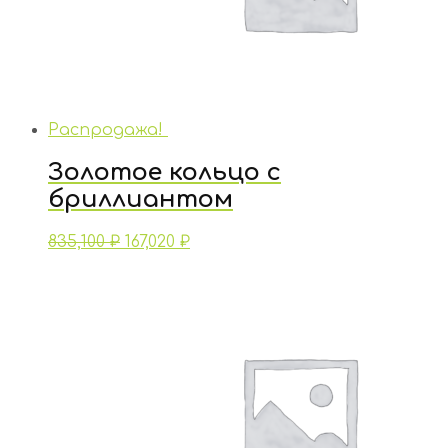
Распродажа!
Золотое кольцо с
бриллиантом
835,100
₽
167,020
₽