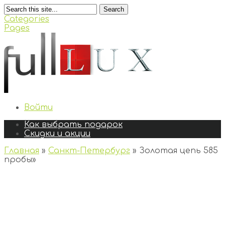
Search
Categories
Pages
Войти
Как выбрать подарок
Скидки и акции
Главная
»
Санкт-Петербург
»
Золотая цепь 585
пробы
»