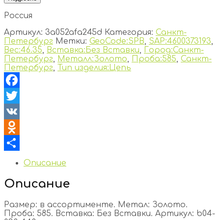
Россия
Артикул:
3a052afa245d
Категория:
Санкт-
Петербург
Метки:
GeoCode:SPB
,
SAP:4600373193
,
Вес:46.35
,
Вставка:Без Вставки
,
Город:Санкт-
Петербург
,
Металл:Золото
,
Проба:585
,
Санкт-
Петербург
,
Тип изделия:Цепь
Facebook
Twitter
VK
Odnoklassniki
Отправить
Описание
Описание
Размер: в ассортименте. Метал: Золото.
Проба: 585. Вставка: Без Вставки. Артикул: b04-