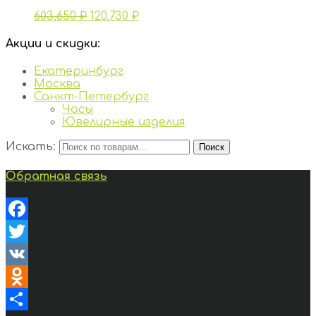
603,650
₽
120,730
₽
Акции и скидки:
Екатеринбург
Москва
Санкт-Петербург
Часы
Ювелирные изделия
Искать:
Поиск
Обратная связь
Facebook
Twitter
VK
Odnoklassniki