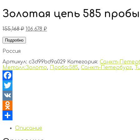
Золотая цепь 585 пробы
155,168
₽
106,678
₽
Подробно
Россия
Артикул:
c3d99bd9a029
Категория:
Санкт-Петер
Металл:Золото
,
Проба:585
,
Санкт-Петербург
,
Т
Facebook
Twitter
VK
Odnoklassniki
Отправить
Описание