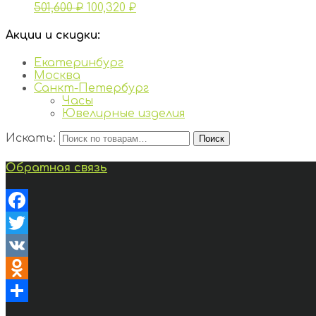
501,600
₽
100,320
₽
Акции и скидки:
Екатеринбург
Москва
Санкт-Петербург
Часы
Ювелирные изделия
Искать:
Поиск
Обратная связь
Facebook
Twitter
VK
Odnoklassniki
Отправить