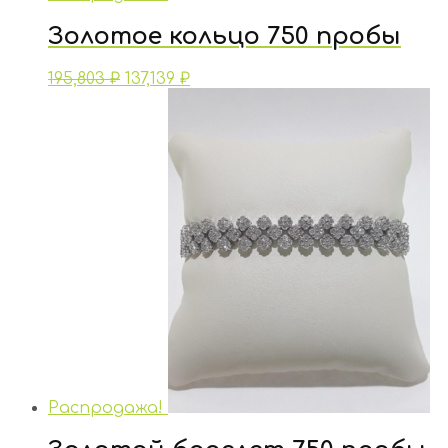
Золотое кольцо 750 пробы
195,803
₽
137,139
₽
Распродажа!