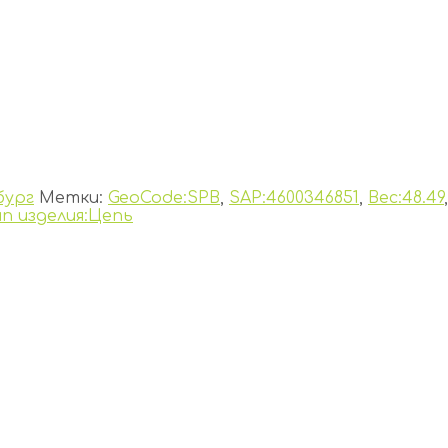
бург
Метки:
GeoCode:SPB
,
SAP:4600346851
,
Вес:48.49
ип изделия:Цепь