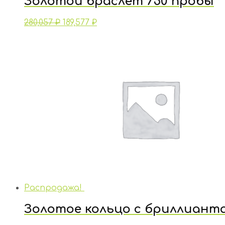
Золотой браслет 750 пробы
280,057
₽
189,577
₽
Распродажа!
Золотое кольцо с бриллиант