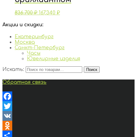
836,700
₽
167,340
₽
Акции и скидки:
Екатеринбург
Москва
Санкт-Петербург
Часы
Ювелирные изделия
Искать:
Поиск
Обратная связь
Facebook
Twitter
VK
Odnoklassniki