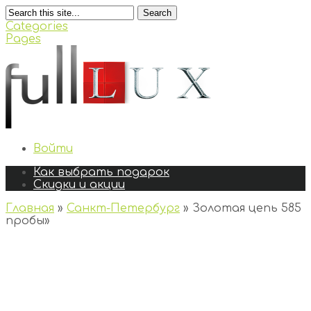
Search
Categories
Pages
Войти
Как выбрать подарок
Скидки и акции
Главная
»
Санкт-Петербург
»
Золотая цепь 585
пробы
»