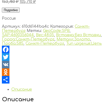
153,760
₽
105,710
₽
Подробно
Россия
Артикул:
610d6144ba4c
Категория:
Санкт-
Петербург
Метки:
GeoCode:SPB
,
SAP:4600356044
,
Вес:48.05
,
Вставка:Без Вставки
,
Город:Санкт-Петербург
,
Металл:Золото
,
Проба:585
,
Санкт-Петербург
,
Тип изделия:Цепь
Facebook
Twitter
VK
Odnoklassniki
Отправить
Описание
Описание