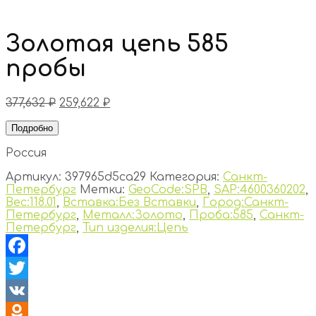
Золотая цепь 585
пробы
377,632
₽
259,622
₽
Подробно
Россия
Артикул:
397965d5ca29
Категория:
Санкт-
Петербург
Метки:
GeoCode:SPB
,
SAP:4600360202
,
Вес:118.01
,
Вставка:Без Вставки
,
Город:Санкт-
Петербург
,
Металл:Золото
,
Проба:585
,
Санкт-
Петербург
,
Тип изделия:Цепь
Facebook
Twitter
VK