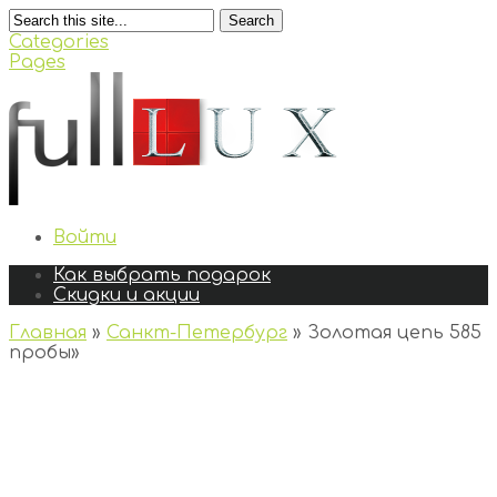
Search
Categories
Pages
Войти
Как выбрать подарок
Скидки и акции
Главная
»
Санкт-Петербург
»
Золотая цепь 585
пробы
»