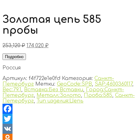
Золотая цепь 585
пробы
253,120
₽
174,020
₽
Подробно
Россия
Артикул:
f4f722e1e0fd
Категория:
Санкт-
Петербург
Метки:
GeoCode:SPB
,
SAP:4600360117
,
Вес:79.1
,
Вставка:Без Вставки
,
Город:Санкт-
Петербург
,
Металл:Золото
,
Проба:585
,
Санкт-
Петербург
,
Тип изделия:Цепь
Facebook
Twitter
VK