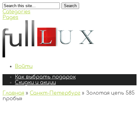
Search
Categories
Pages
Войти
Как выбрать подарок
Скидки и акции
Главная
»
Санкт-Петербург
»
Золотая цепь 585
пробы
»