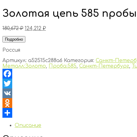
Золотая цепь 585 пробы
180,672
₽
124,212
₽
Подробно
Россия
Артикул:
a52515c288a6
Категория:
Санкт-Петерб
Металл:Золото
,
Проба:585
,
Санкт-Петербург
,
Т
Facebook
Twitter
VK
Odnoklassniki
Отправить
Описание