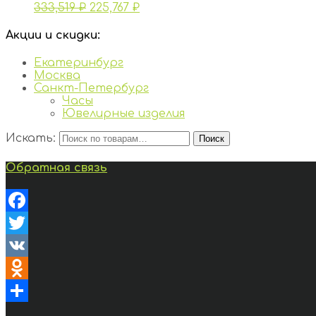
333,519
₽
225,767
₽
Акции и скидки:
Екатеринбург
Москва
Санкт-Петербург
Часы
Ювелирные изделия
Искать:
Поиск
Обратная связь
Facebook
Twitter
VK
Odnoklassniki
Отправить