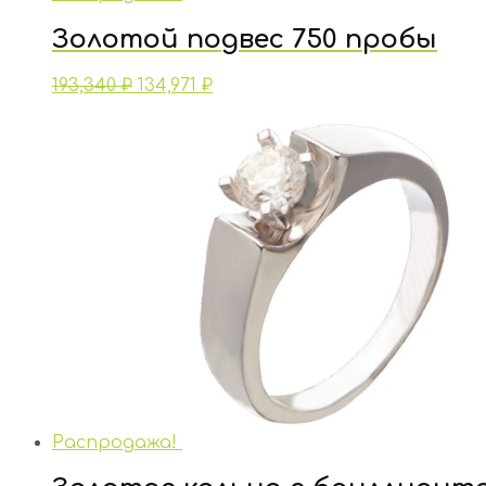
Золотой подвес 750 пробы
193,340
₽
134,971
₽
Распродажа!