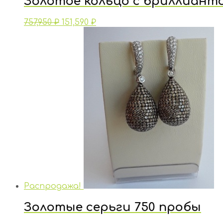
Золотое кольцо с бриллиант
757,950
₽
151,590
₽
Распродажа!
Золотые серьги 750 пробы