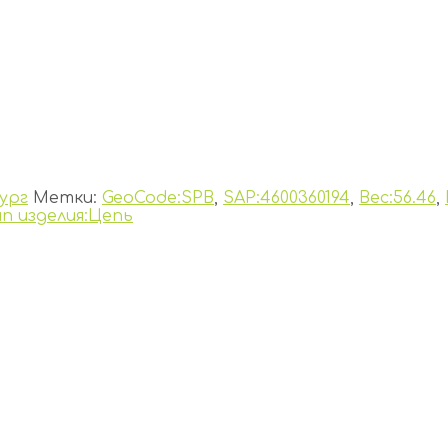
ург
Метки:
GeoCode:SPB
,
SAP:4600360194
,
Вес:56.46
,
ип изделия:Цепь