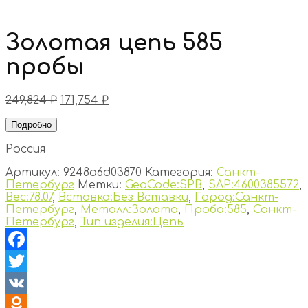
Золотая цепь 585
пробы
249,824
₽
171,754
₽
Подробно
Россия
Артикул:
9248a6d03870
Категория:
Санкт-
Петербург
Метки:
GeoCode:SPB
,
SAP:4600385572
,
Вес:78.07
,
Вставка:Без Вставки
,
Город:Санкт-
Петербург
,
Металл:Золото
,
Проба:585
,
Санкт-
Петербург
,
Тип изделия:Цепь
Facebook
Twitter
VK