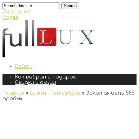
Search
Categories
Pages
Войти
Как выбрать подарок
Скидки и акции
Главная
»
Санкт-Петербург
»
Золотая цепь 585
пробы
»