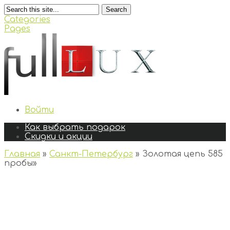
Search
Categories
Pages
Войти
Как выбрать подарок
Скидки и акции
Главная
»
Санкт-Петербург
»
Золотая цепь 585
пробы
»