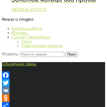
587,792
₽
413,512
₽
Акции и скидки:
Екатеринбург
Москва
Санкт-Петербург
Часы
Ювелирные изделия
Искать:
Поиск
Обратная связь
Facebook
Twitter
VK
Odnoklassniki