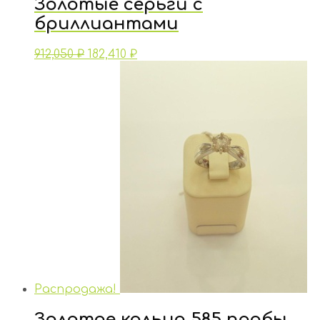
Золотые серьги с
бриллиантами
912,050
₽
182,410
₽
Распродажа!
Золотое кольцо 585 пробы