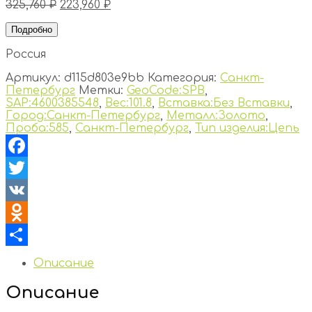
325,760
₽
223,960
₽
Подробно
Россия
Артикул:
d115d803e9bb
Категория:
Санкт-
Петербург
Метки:
GeoCode:SPB
,
SAP:4600385548
,
Вес:101.8
,
Вставка:Без Вставки
,
Город:Санкт-Петербург
,
Металл:Золото
,
Проба:585
,
Санкт-Петербург
,
Тип изделия:Цепь
Facebook
Twitter
VK
Odnoklassniki
Отправить
Описание
Описание