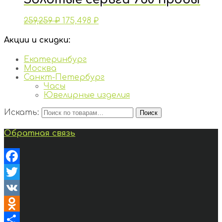
259,259
₽
175,498
₽
Акции и скидки:
Екатеринбург
Москва
Санкт-Петербург
Часы
Ювелирные изделия
Искать:
Поиск
Обратная связь
Facebook
Twitter
VK
Odnoklassniki