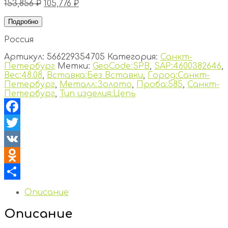
153,856
₽
105,776
₽
Подробно
Россия
Артикул:
566229354705
Категория:
Санкт-
Петербург
Метки:
GeoCode:SPB
,
SAP:4600382646
,
Вес:48.08
,
Вставка:Без Вставки
,
Город:Санкт-
Петербург
,
Металл:Золото
,
Проба:585
,
Санкт-
Петербург
,
Тип изделия:Цепь
Facebook
Twitter
VK
Odnoklassniki
Отправить
Описание
Описание