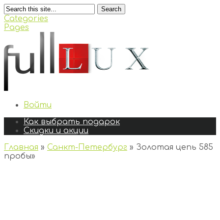
Search
Categories
Pages
Войти
Как выбрать подарок
Скидки и акции
Главная
»
Санкт-Петербург
»
Золотая цепь 585
пробы
»