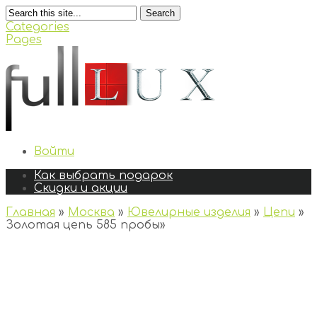
Search
Categories
Pages
Войти
Как выбрать подарок
Скидки и акции
Главная
»
Москва
»
Ювелирные изделия
»
Цепи
»
Золотая цепь 585 пробы
»