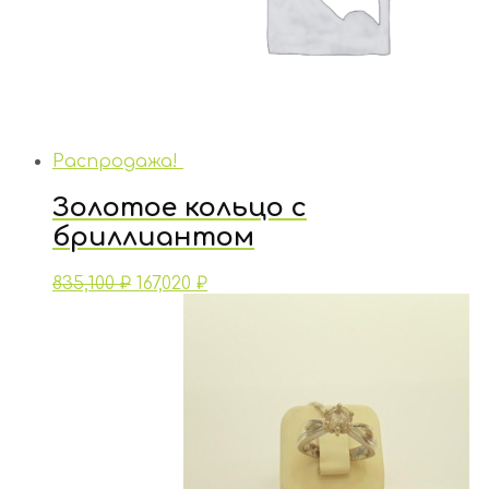
Распродажа!
Золотое кольцо с
бриллиантом
835,100
₽
167,020
₽