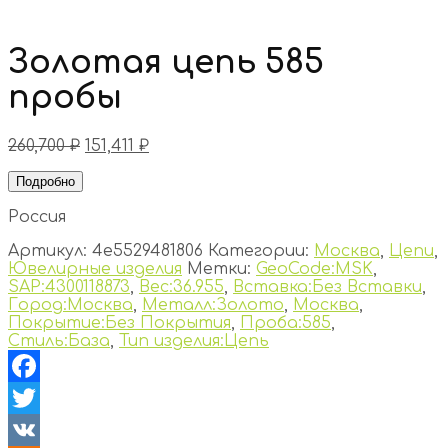
Золотая цепь 585
пробы
260,700
₽
151,411
₽
Подробно
Россия
Артикул:
4e5529481806
Категории:
Москва
,
Цепи
,
Ювелирные изделия
Метки:
GeoCode:MSK
,
SAP:4300118873
,
Вес:36.955
,
Вставка:Без Вставки
,
Город:Москва
,
Металл:Золото
,
Москва
,
Покрытие:Без Покрытия
,
Проба:585
,
Стиль:База
,
Тип изделия:Цепь
Facebook
Twitter