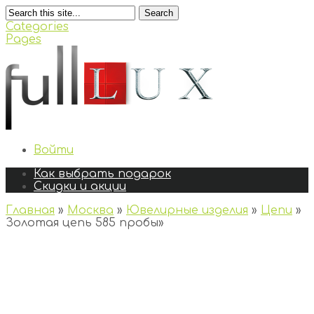
Search
Categories
Pages
Войти
Как выбрать подарок
Скидки и акции
Главная
»
Москва
»
Ювелирные изделия
»
Цепи
»
Золотая цепь 585 пробы
»