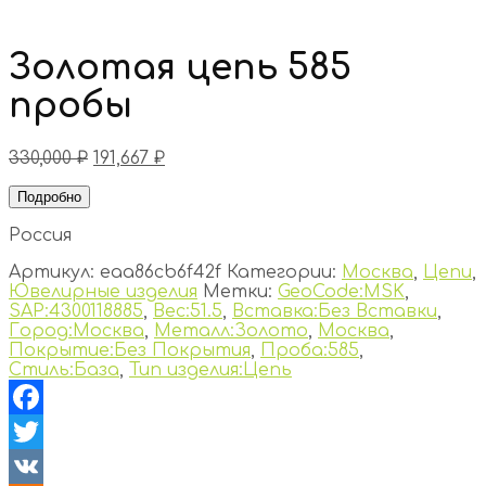
Золотая цепь 585
пробы
330,000
₽
191,667
₽
Подробно
Россия
Артикул:
eaa86cb6f42f
Категории:
Москва
,
Цепи
,
Ювелирные изделия
Метки:
GeoCode:MSK
,
SAP:4300118885
,
Вес:51.5
,
Вставка:Без Вставки
,
Город:Москва
,
Металл:Золото
,
Москва
,
Покрытие:Без Покрытия
,
Проба:585
,
Стиль:База
,
Тип изделия:Цепь
Facebook
Twitter