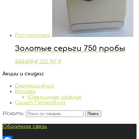
Распродажа!
Золотые серьги 750 пробы
333,519
₽
225,767
₽
Акции и скидки:
Екатеринбург
Москва
Ювелирные изделия
Санкт-Петербург
Искать:
Поиск
Обратная связь